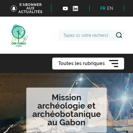
S'ABONNER
FR
EN
AUX
ACTUALITÉS
Tapez
ici
votre
recherche
Toutes les rubriques
Mission
archéologie et
archéobotanique
au Gabon