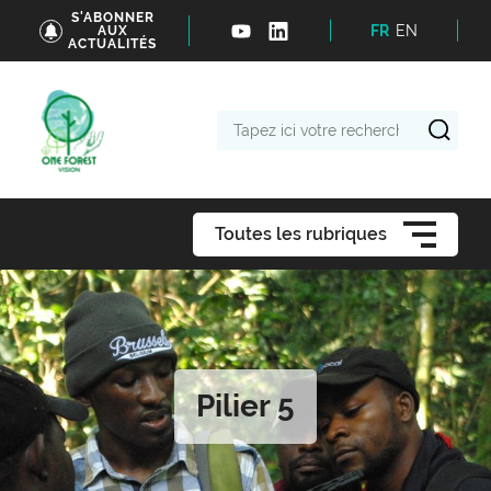
S'ABONNER
FR
EN
AUX
ACTUALITÉS
Tapez
ici
votre
recherche
Toutes les rubriques
Pilier 5