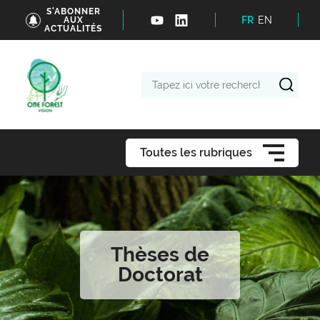
S'ABONNER
FR
EN
AUX
ACTUALITÉS
Tapez
ici
votre
recherche
Toutes les rubriques
Thèses de
Doctorat