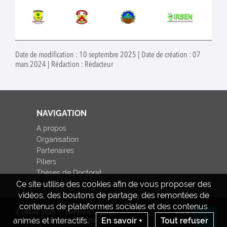
Date de modification : 10 septembre 2025 | Date de création : 07
mars 2024 | Rédaction : Rédacteur
NAVIGATION
A propos
Organisation
Partenaires
Piliers
Thèses de Doctorat
Ce site utilise des cookies afin de vous proposer des
vidéos, des boutons de partage, des remontées de
contenus de plateformes sociales et des contenus
© INRAE 2026
Mentions légales
www.inrae.fr
animés et interactifs.
En savoir +
Tout refuser
CGU
Crédits
Re