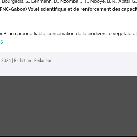
ourgeois, S., Lehmann, D., Nzomba, J. F., Mboye, B. R., Abitsi, G., 
PFNC-Gabon) Volet scientifique et de renforcement des capacit
e « Bilan carbone fiable, conservation de la biodiversité végétale 
15
s 2024 | Rédaction : Rédacteur