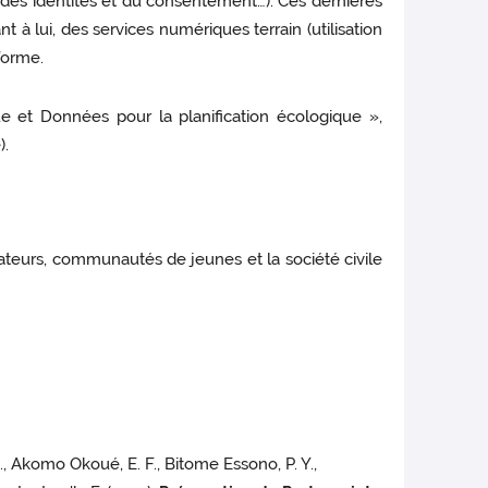
 des identités et du consentement…). Ces dernières
t à lui, des services numériques terrain (utilisation
forme.
 et Données pour la planification écologique »,
).
teurs, communautés de jeunes et la société civile
A., Akomo Okoué, E. F., Bitome Essono, P. Y.,