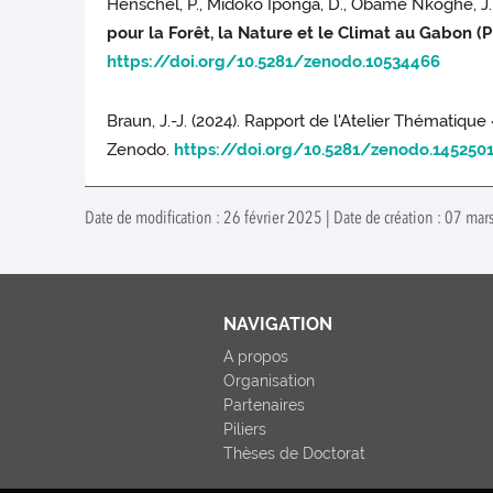
Henschel, P., Midoko Iponga, D., Obame Nkoghe, J., B
pour la Forêt, la Nature et le Climat au Gabon (
https://doi.org/10.5281/zenodo.10534466
Braun, J.-J. (2024). Rapport de l'Atelier Thématiqu
Zenodo.
https://doi.org/10.5281/zenodo.145250
Date de modification : 26 février 2025 | Date de création : 07 mar
NAVIGATION
A propos
Organisation
Partenaires
Piliers
Thèses de Doctorat