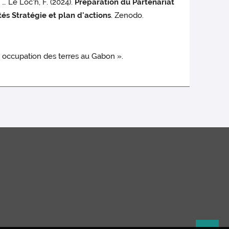
… Le Loc'h, F. (2024).
Préparation du Partenariat
és Stratégie et plan d'actions
. Zenodo.
et occupation des terres au Gabon ».