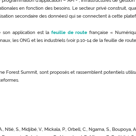
programmation d'application – API - , infrastructures de gestion
tionales en fonction des besoins. Le secteur privé construit, quan
lisation secondaire des données) qui se connectent à cette plate
e son application est la
feuille de route
française « Numérique
naux, les ONG et les industriels (voir p.10-14 de la feuille de route
 Forest Summit, sont proposés et rassemblent potentiels utilisa
teformes.
tié, S., Midjibé, V., Mickala, P., Orbell, C., Ngama, S., Boupoya, 