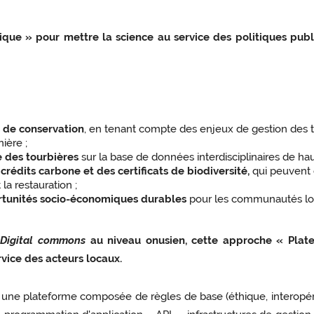
que » pour mettre la science au service des politiques publi
s de conservation
, en tenant compte des enjeux de gestion des terr
nière ;
e des tourbières
sur la base de données interdisciplinaires de hau
rédits carbone et des certificats de biodiversité,
qui peuvent 
la restauration ;
portunités socio-économiques durables
pour les communautés loca
u
Digital commons
au niveau onusien, cette approche « Plat
vice des acteurs locaux.
ne plateforme composée de règles de base (éthique, interopérabi