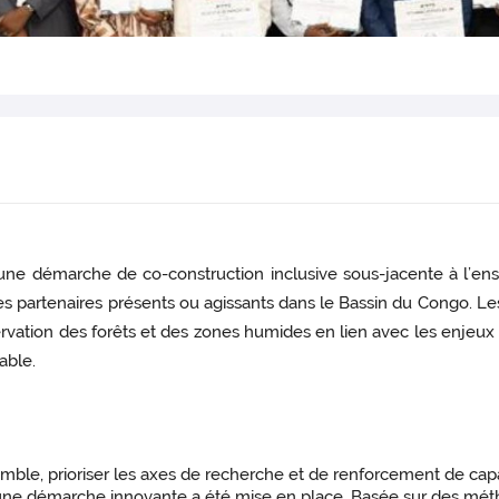
sur une démarche de co-construction inclusive sous-jacente à l’
es partenaires présents ou agissants dans le Bassin du Congo. Les 
rvation des forêts et des zones humides en lien avec les enjeux
able.
emble, prioriser les axes de recherche et de renforcement de capac
es, une démarche innovante a été mise en place. Basée sur des mé