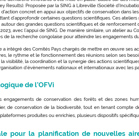
Key Results). Proposée par la SING à Libreville (Société d’Incub
 d'action concret en appui aux objectifs de conservation dans les
ant d’approfondir certaines questions scientifiques. Ces ateliers 
G autour des grandes questions scientifiques et de renforcement d
3, avec l’appui de SING. De manière similaire, un atelier au Congo
tes de la recherche congolaise pour atteindre les engagements du P
ive a intégré des Comités Pays chargés de mettre en œuvre ses ac
res, le rythme et le fonctionnement des réunions selon ses besoi
la visibilité, la coordination et la synergie des actions scientifiq
l’organisation d’évènements nationaux et internationaux avec les pa
logique de l’OFVi
les engagements de conservation des forêts et des zones hu
er, de conservation de la biodiversité, tout en tenant compte 
 plateformes produites ou enrichies, plusieurs dispositifs spécifiq
le pour la planification de nouvelles air