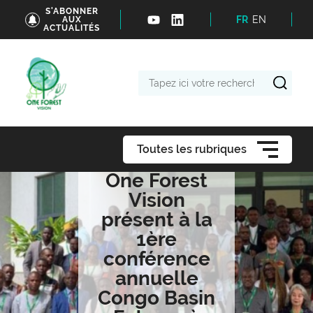
S'ABONNER
FR
EN
AUX
ACTUALITÉS
Tapez
ici
votre
recherche
Toutes les rubriques
One Forest
Vision
présent à la
1ère
conférence
annuelle
Congo Basin